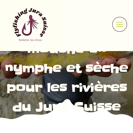
avancées de
pêche à la
mouche en
nymphe et sèche
pour les rivières
du Jura Suisse