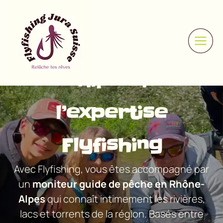
Moniteur guide de
pêche en Rhône-
Alpes :
l’expertise
Flyfishing
Avec Flyfishing, vous êtes accompagné par
un
moniteur guide de pêche en Rhône-
Alpes
qui connaît intimement les rivières,
lacs et torrents de la région. Basés entre