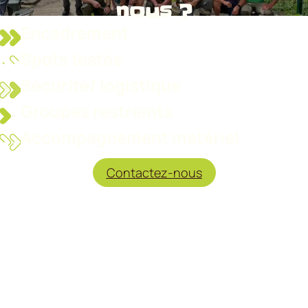
nous ?
Encadrement
Spots testés
Sécurité/ logistique
Groupes restreints
Accompagnement matériel
Contactez-nous